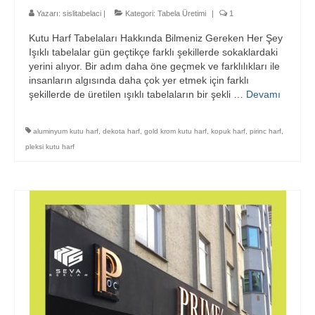
Blog
Yazarı:
sislitabelaci
|
Kategori:
Tabela Üretimi
|
1
Kutu Harf Tabelaları Hakkında Bilmeniz Gereken Her Şey
Bilgi Bankası
Işıklı tabelalar gün geçtikçe farklı şekillerde sokaklardaki
yerini alıyor. Bir adım daha öne geçmek ve farklılıkları ile
Tabela Üretimi
insanların algısında daha çok yer etmek için farklı
şekillerde de üretilen ışıklı tabelaların bir şekli …
Devamı
İletişim
aluminyum kutu harf
,
dekota harf
,
gold krom kutu harf
,
kopuk harf
,
pirinc harf
,
pleksi kutu harf