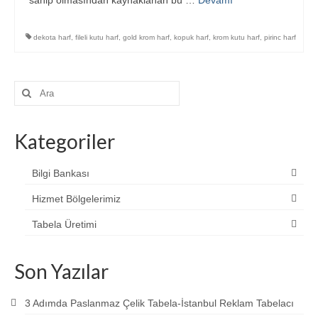
sahip olmasından kaynaklanan bu …
Devamı
dekota harf
,
fileli kutu harf
,
gold krom harf
,
kopuk harf
,
krom kutu harf
,
pirinc harf
Şunu
ara:
Kategoriler
Bilgi Bankası
Hizmet Bölgelerimiz
Tabela Üretimi
Son Yazılar
3 Adımda Paslanmaz Çelik Tabela-İstanbul Reklam Tabelacı