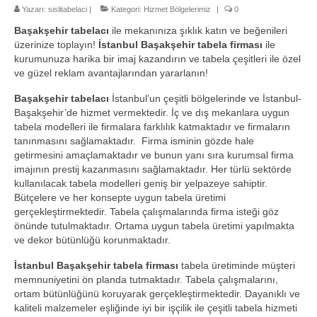
Yazarı:
sislitabelaci
2-Ofis Kapı İsimlikleri
|
Kategori:
Hizmet Bölgelerimiz
|
0
Başakşehir tabelacı
ile mekanınıza şıklık katın ve beğenileri
3- Banko Arkası Tabela
üzerinize toplayın!
İstanbul
Başakşehir tabela firması
ile
kurumunuza harika bir imaj kazandırın ve tabela çeşitleri ile özel
4- Paslanmaz Krom Harf Tabela
ve güzel reklam avantajlarından yararlanın!
5- Çatı Reklamları Tabelası
Başakşehir tabelacı
İstanbul’un çeşitli bölgelerinde ve İstanbul-
Başakşehir’de hizmet vermektedir. İç ve dış mekanlara uygun
tabela modelleri ile firmalara farklılık katmaktadır ve firmaların
6- Totem Tabela
tanınmasını sağlamaktadır. Firma isminin gözde hale
getirmesini amaçlamaktadır ve bunun yanı sıra kurumsal firma
7- Kutu Harf Tabela
imajının prestij kazanmasını sağlamaktadır. Her türlü sektörde
kullanılacak tabela modelleri geniş bir yelpazeye sahiptir.
8- Dijital Baskı Tabela
Bütçelere ve her konsepte uygun tabela üretimi
gerçekleştirmektedir. Tabela çalışmalarında firma isteği göz
9- Hastane Tabelası
önünde tutulmaktadır. Ortama uygun tabela üretimi yapılmakta
ve dekor bütünlüğü korunmaktadır.
10- Eczane Tabelası
İstanbul Başakşehir tabela firması
tabela üretiminde müşteri
Referanslar
memnuniyetini ön planda tutmaktadır. Tabela çalışmalarını,
ortam bütünlüğünü koruyarak gerçekleştirmektedir. Dayanıklı ve
Hizmet Bölgelerimiz
kaliteli malzemeler eşliğinde iyi bir işçilik ile çeşitli tabela hizmeti