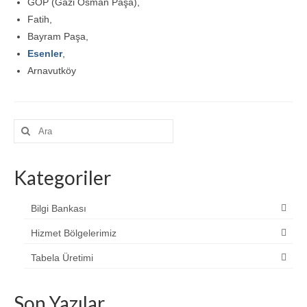
GOP (Gazi Osman Paşa),
Fatih,
Bayram Paşa,
Es
e
nler
,
Arnavutköy
Şunu
ara:
Kategoriler
Bilgi Bankası
Hizmet Bölgelerimiz
Tabela Üretimi
Son Yazılar