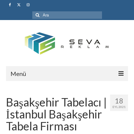
Şunu
ara:
Menü
Anasayfa
Başakşehir Tabelacı |
18
Hakkımızda
EYL 2021
İstanbul Başakşehir
Hizmetlerimiz
Tabela Firması
1- Pleksi Tabela