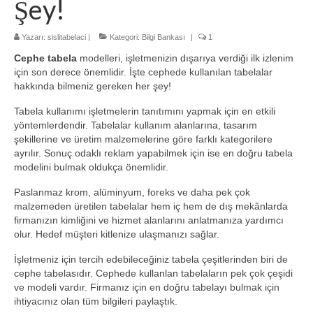
Şey!
2-Ofis Kapı İsimlikleri
Yazarı:
sislitabelaci
|
Kategori:
Bilgi Bankası
|
1
3- Banko Arkası Tabela
Cephe tabela
modelleri, işletmenizin dışarıya verdiği ilk izlenim
4- Paslanmaz Krom Harf Tabela
için son derece önemlidir. İşte cephede kullanılan tabelalar
hakkında bilmeniz gereken her şey!
5- Çatı Reklamları Tabelası
Tabela kullanımı işletmelerin tanıtımını yapmak için en etkili
yöntemlerdendir. Tabelalar kullanım alanlarına, tasarım
6- Totem Tabela
şekillerine ve üretim malzemelerine göre farklı kategorilere
ayrılır. Sonuç odaklı reklam yapabilmek için ise en doğru tabela
7- Kutu Harf Tabela
modelini bulmak oldukça önemlidir.
8- Dijital Baskı Tabela
Paslanmaz krom, alüminyum, foreks ve daha pek çok
malzemeden üretilen tabelalar hem iç hem de dış mekânlarda
9- Hastane Tabelası
firmanızın kimliğini ve hizmet alanlarını anlatmanıza yardımcı
olur. Hedef müşteri kitlenize ulaşmanızı sağlar.
10- Eczane Tabelası
İşletmeniz için tercih edebileceğiniz tabela çeşitlerinden biri de
Referanslar
cephe tabelasıdır. Cephede kullanlan tabelaların pek çok çeşidi
ve modeli vardır. Firmanız için en doğru tabelayı bulmak için
Hizmet Bölgelerimiz
ihtiyacınız olan tüm bilgileri paylaştık.