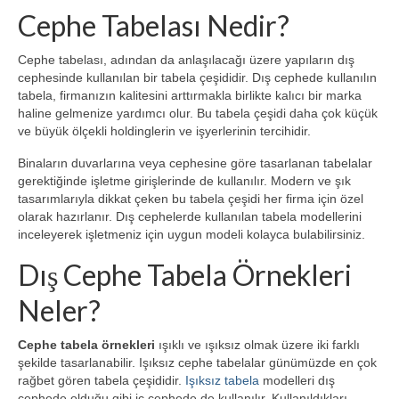
Cephe Tabelası Nedir?
Blog
Bilgi Bankası
Cephe tabelası, adından da anlaşılacağı üzere yapıların dış
cephesinde kullanılan bir tabela çeşididir. Dış cephede kullanılın
Tabela Üretimi
tabela, firmanızın kalitesini arttırmakla birlikte kalıcı bir marka
haline gelmenize yardımcı olur. Bu tabela çeşidi daha çok küçük
İletişim
ve büyük ölçekli holdinglerin ve işyerlerinin tercihidir.
Binaların duvarlarına veya cephesine göre tasarlanan tabelalar
gerektiğinde işletme girişlerinde de kullanılır. Modern ve şık
tasarımlarıyla dikkat çeken bu tabela çeşidi her firma için özel
olarak hazırlanır. Dış cephelerde kullanılan tabela modellerini
inceleyerek işletmeniz için uygun modeli kolayca bulabilirsiniz.
Dış Cephe Tabela Örnekleri
Neler?
Cephe tabela örnekleri
ışıklı ve ışıksız olmak üzere iki farklı
şekilde tasarlanabilir. Işıksız cephe tabelalar günümüzde en çok
rağbet gören tabela çeşididir.
Işıksız tabela
modelleri dış
cephede olduğu gibi iç cephede de kullanılır. Kullanıldıkları