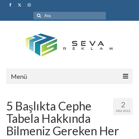
Şunu
ara:
Menü
Anasayfa
5 Başlıkta Cephe
2
Hakkımızda
ARA 2022
Tabela Hakkında
Hizmetlerimiz
Bilmeniz Gereken Her
1- Pleksi Tabela