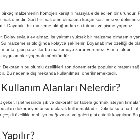
irkaç malzemenin homojen karıştırılmasıyla elde edilen bir üründür. 
 bir malzemedir. Sert bir malzeme olmasına karşın kesilmesi ve delinmesi
ktedir. Dayanıklı bir malzeme olduğundan su tutmaz ve şişme yapmaz.
ir. Dolayısıyla alev almaz. Isı yalıtımı yüksek bir malzeme olmasının yan
r. Su malzeme ısıtıldığında kolayca şekillenir. Boyanabilme özelliği de ol
 ve mantar gibi parazitler bu malzemeye zarar veremez. Firma talebi
 gibi uygulamalar yapmak mümkündür.
 Dekotanın bu olumlu özellikleri son dönemlerde popüler olmasını sağl
dır. Bu nedenle dış mekanda kullanılması önerilmemektedir.
Kullanım Alanları Nelerdir?
at çeker. İşletmesinde şık ve dekoratif bir tabela görmek isteyen firmalar
tabelaları dekorasyon unsuru olarak kullanmaktadır. Dekota kutu harf tab
şidi özellikle mobilya mağazaları ve galeri gibi estetik kaygıların ön
 Yapılır?