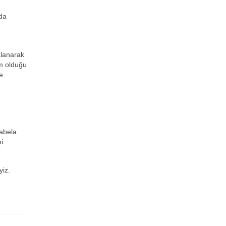
nda
alanarak
am olduğu
e
tabela
i
yiz.