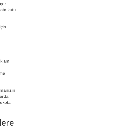
çer.
kota kutu
için
eklam
ıma
irmanızın
larda
dekota
lere