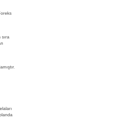
Foreks
 sıra
an
amıştır.
elaları
 planda