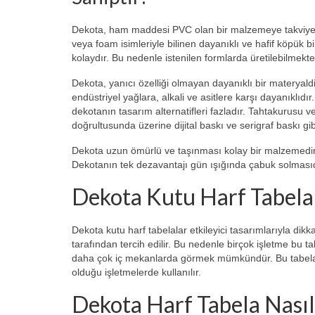
Dekota, ham maddesi PVC olan bir malzemeye takviye b
veya foam isimleriyle bilinen dayanıklı ve hafif köpük
kolaydır. Bu nedenle istenilen formlarda üretilebilme
Dekota, yanıcı özelliği olmayan dayanıklı bir materyald
endüstriyel yağlara, alkali ve asitlere karşı dayanıklıdı
dekotanın tasarım alternatifleri fazladır. Tahtakurusu
doğrultusunda üzerine dijital baskı ve serigraf baskı
Dekota uzun ömürlü ve taşınması kolay bir malzemedir.
Dekotanın tek dezavantajı gün ışığında çabuk solması
Dekota Kutu Harf Tabela 
Dekota kutu harf tabelalar etkileyici tasarımlarıyla dikk
tarafından tercih edilir. Bu nedenle birçok işletme bu 
daha çok iç mekanlarda görmek mümkündür. Bu tabela çe
olduğu işletmelerde kullanılır.
Dekota Harf Tabela Nasıl