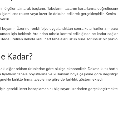
in ölçüleri alınarak başlanır. Tabelanın tasarım kararlarına doğrultusu
 işlemi cnc router veya lazer ile dekube edilerek gerçekleştirilir. Kesim
erilir.
l boyanır. Üzerine renkli folyo uygulandıktan sonra kutu harfler zımpar
n kuruması için beklenir. Ardından tabela kontrol edildiğinde ne kadar sağl
itede üretilen dekota kutu harf tabelaları uzun süre sorunsuz bir şekild
Ne Kadar?
daki diğer reklam ürünlerine göre olukça ekonomiktir. Dekota kutu harf 
fiyatların tabela boyutlarına ve kullanılan boya çeşidine göre değiştiğin
kle birlikte firma taleplerine göre de farklılık göstermektedir.
 için gerekli ücret hesaplamasını bilgisayar üzerinden gerçekleştirmekte