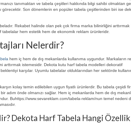
irmanızı tanımaktan ve tabela çeşitleri hakkında bilgi sahibi olmaktan ge
v görecektir. Son dönemlerin en popüler tabela çeşitlerinden biri ise de
beladır. Rekabet halinde olan pek çok firma marka bilinirliğini arttırmak 
rf tabelalar hem estetik hem de ekonomik reklam ürünleridir.
ajları Nelerdir?
bela
hem iç hem de dış mekanlarda kullanıma uygundur. Markaların r
i arttırmak istemesidir. Dekota kutu harf tabela modelleri dekoratif
u beklentiyi karşılar. Uyumlu tabelalar olduklarından her sektörde kullan
arşın kolay temin edilebilen uygun fiyatlı ürünlerdir. Bu tabela çeşidi f
dan bir adım önde olmanızı sağlar. Hem iç mekanlarda hem de dış mekan
gundur. Buhttps://www.sevareklam.com/tabela-reklam/nun temel nedeni 
amasıdır.
r? Dekota Harf Tabela Hangi Özellik