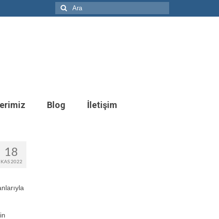
Şunu
ara:
erimiz
Blog
İletişim
18
KAS 2022
nlarıyla
in