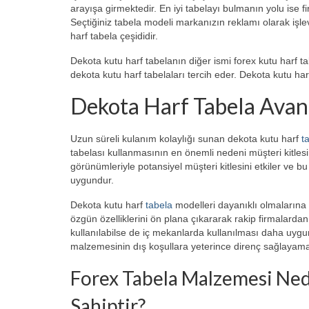
arayışa girmektedir. En iyi tabelayı bulmanın yolu ise f
Seçtiğiniz tabela modeli markanızın reklamı olarak işle
harf tabela çeşididir.
Dekota kutu harf tabelanın diğer ismi forex kutu harf ta
dekota kutu harf tabelaları tercih eder. Dekota kutu ha
Dekota Harf Tabela Avant
Uzun süreli kulanım kolaylığı sunan dekota kutu harf
ta
tabelası kullanmasının en önemli nedeni müşteri kitlesin
görünümleriyle potansiyel müşteri kitlesini etkiler ve b
uygundur.
Dekota kutu harf
tabela
modelleri dayanıklı olmalarına k
özgün özelliklerini ön plana çıkararak rakip firmalar
kullanılabilse de iç mekanlarda kullanılması daha uy
malzemesinin dış koşullara yeterince direnç sağlayam
Forex Tabela Malzemesi Nedi
Sahiptir?