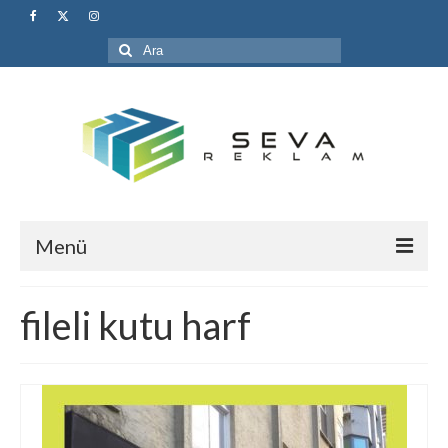
Şunu
ara:
Menü
Anasayfa
fileli kutu harf
Hakkımızda
Hizmetlerimiz
1- Pleksi Tabela