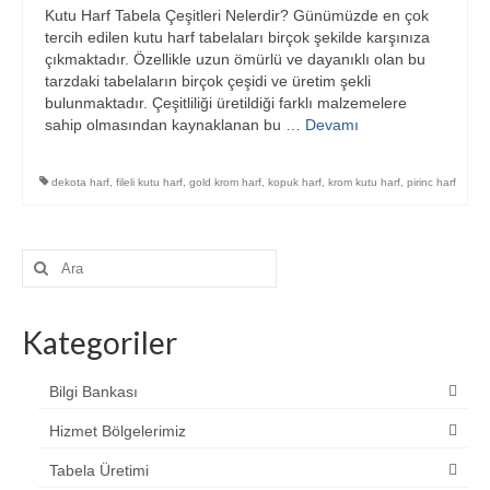
Kutu Harf Tabela Çeşitleri Nelerdir? Günümüzde en çok
Blog
tercih edilen kutu harf tabelaları birçok şekilde karşınıza
çıkmaktadır. Özellikle uzun ömürlü ve dayanıklı olan bu
Bilgi Bankası
tarzdaki tabelaların birçok çeşidi ve üretim şekli
bulunmaktadır. Çeşitliliği üretildiği farklı malzemelere
Tabela Üretimi
sahip olmasından kaynaklanan bu …
Devamı
İletişim
dekota harf
,
fileli kutu harf
,
gold krom harf
,
kopuk harf
,
krom kutu harf
,
pirinc harf
Şunu
ara:
Kategoriler
Bilgi Bankası
Hizmet Bölgelerimiz
Tabela Üretimi