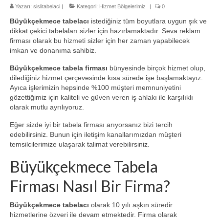
Yazarı:
sislitabelaci
2-Ofis Kapı İsimlikleri
|
Kategori:
Hizmet Bölgelerimiz
|
0
Büyükçekmece tabelacı
istediğiniz tüm boyutlara uygun şık ve
3- Banko Arkası Tabela
dikkat çekici tabelaları sizler için hazırlamaktadır. Seva reklam
firması olarak bu hizmeti sizler için her zaman yapabilecek
4- Paslanmaz Krom Harf Tabela
imkan ve donanıma sahibiz.
5- Çatı Reklamları Tabelası
Büyükçekmece tabela firması
bünyesinde birçok hizmet olup,
dilediğiniz hizmet çerçevesinde kısa sürede işe başlamaktayız.
Ayıca işlerimizin hepsinde %100 müşteri memnuniyetini
6- Totem Tabela
gözettiğimiz için kaliteli ve güven veren iş ahlakı ile karşılıklı
olarak mutlu ayrılıyoruz.
7- Kutu Harf Tabela
Eğer sizde iyi bir tabela firması arıyorsanız bizi tercih
8- Dijital Baskı Tabela
edebilirsiniz. Bunun için iletişim kanallarımızdan müşteri
temsilcilerimize ulaşarak talimat verebilirsiniz.
9- Hastane Tabelası
Büyükçekmece Tabela
10- Eczane Tabelası
Firması Nasıl Bir Firma?
Referanslar
Büyükçekmece tabelacı
olarak 10 yılı aşkın süredir
Hizmet Bölgelerimiz
hizmetlerine özveri ile devam etmektedir. Firma olarak