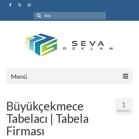
Şunu
ara:
Menü
Anasayfa
Büyükçekmece
1
Hakkımızda
EKI 2021
Tabelacı | Tabela
Hizmetlerimiz
Firması
1- Pleksi Tabela