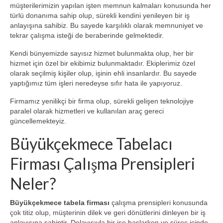
müşterilerimizin yapılan işten memnun kalmaları konusunda her
Blog
türlü donanıma sahip olup, sürekli kendini yenileyen bir iş
anlayışına sahibiz. Bu sayede karşılıklı olarak memnuniyet ve
Bilgi Bankası
tekrar çalışma isteği de beraberinde gelmektedir.
Tabela Üretimi
Kendi bünyemizde sayısız hizmet bulunmakta olup, her bir
hizmet için özel bir ekibimiz bulunmaktadır. Ekiplerimiz özel
İletişim
olarak seçilmiş kişiler olup, işinin ehli insanlardır. Bu sayede
yaptığımız tüm işleri neredeyse sıfır hata ile yapıyoruz.
Firmamız yenilikçi bir firma olup, sürekli gelişen teknolojiye
paralel olarak hizmetleri ve kullanılan araç gereci
güncellemekteyiz.
Büyükçekmece Tabelacı
Firması Çalışma Prensipleri
Neler?
Büyükçekmece tabela firması
çalışma prensipleri konusunda
çok titiz olup, müşterinin dilek ve geri dönütlerini dinleyen bir iş
anlayışına sahiptir. Dolayısıyla bir işe başlarken ve süreç içinde